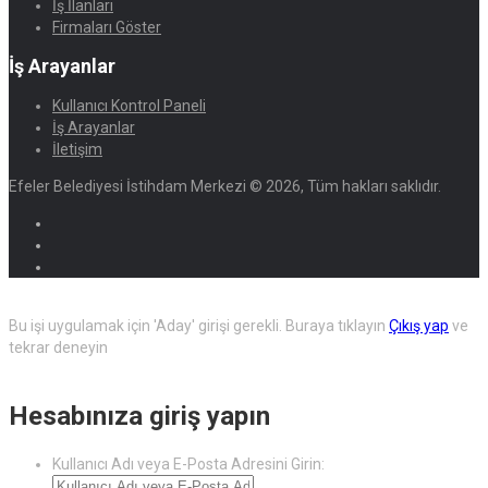
İş İlanları
Firmaları Göster
İş Arayanlar
Kullanıcı Kontrol Paneli
İş Arayanlar
İletişim
Efeler Belediyesi İstihdam Merkezi © 2026, Tüm hakları saklıdır.
Bu işi uygulamak için 'Aday' girişi gerekli.
Buraya tıklayın
Çıkış yap
ve
tekrar deneyin
Hesabınıza giriş yapın
Kullanıcı Adı veya E-Posta Adresini Girin: