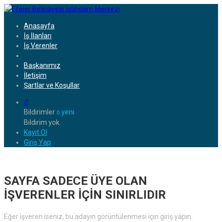
Anasayfa
İş İlanları
İş Verenler
Başkanımız
İletişim
Şartlar ve Koşullar
0
Bildirimler
yeni
0
Bildirim yok.
Kayıt Ol
Giriş Yap
SAYFA SADECE ÜYE OLAN
İŞVERENLER İÇİN SINIRLIDIR
Eğer işveren iseniz, bu adayın görüntülenmesi için giriş yapın.