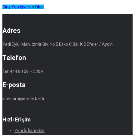
Giriş Yap
İşveren Olun
Adres
Yedi Eylül Mah, İzmir Blv. No.5 Esko C Blk. K.2 Efeler / Aydın
Telefon
Tel: 444 80 09 – 5209
E-posta
istihdam@efeler.bel.tr
Hızlı Erişim
Yeni İş İlanı Ekle