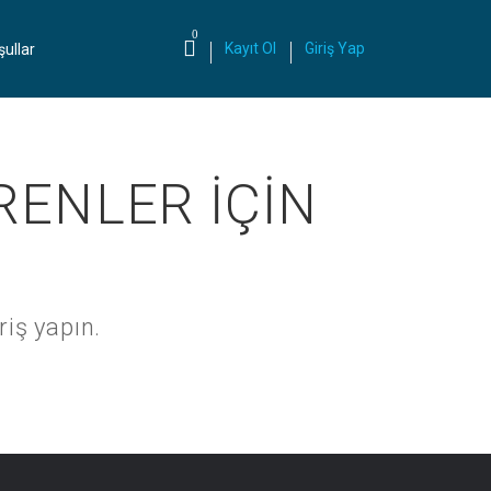
0
Kayıt Ol
Giriş Yap
şullar
RENLER İÇİN
riş yapın.