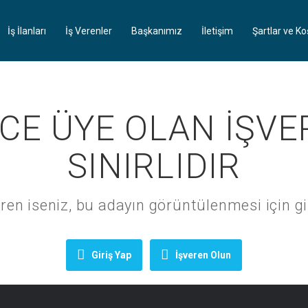
İş İlanları
İş Verenler
Başkanımız
İletişim
Şartlar ve Ko
CE ÜYE OLAN İŞVE
SINIRLIDIR
ren iseniz, bu adayın görüntülenmesi için gi
Giriş Yap
İşveren Olun