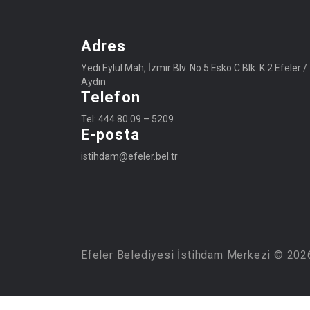
Adres
Yedi Eylül Mah, İzmir Blv. No.5 Esko C Blk. K.2 Efeler /
Aydın
Telefon
Tel: 444 80 09 – 5209
E-posta
istihdam@efeler.bel.tr
Efeler Belediyesi İstihdam Merkezi © 2026,