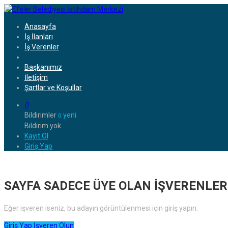
Anasayfa
İş İlanları
İş Verenler
Başkanımız
İletişim
Şartlar ve Koşullar
0
Bildirimler
yeni
0
Bildirim yok.
Kayıt Ol
Giriş Yap
SAYFA SADECE ÜYE OLAN İŞVERENLER 
Eğer işveren iseniz, bu adayın görüntülenmesi için giriş yapın.
Giriş Yap
İşveren Olun