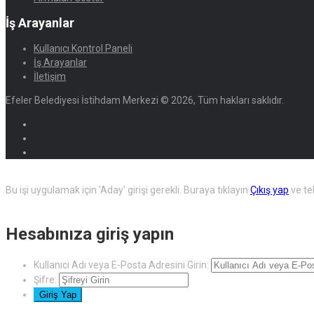
İş Arayanlar
Kullanıcı Kontrol Paneli
İş Arayanlar
İletişim
Efeler Belediyesi İstihdam Merkezi © 2026, Tüm hakları saklıdır.
Bu işi uygulamak için 'Aday' girişi gerekli.
Buraya tıklayın
Çıkış yap
ve te
Hesabınıza giriş yapın
Kullanıcı Adı veya E-Posta Adresini Girin:
Şifre: