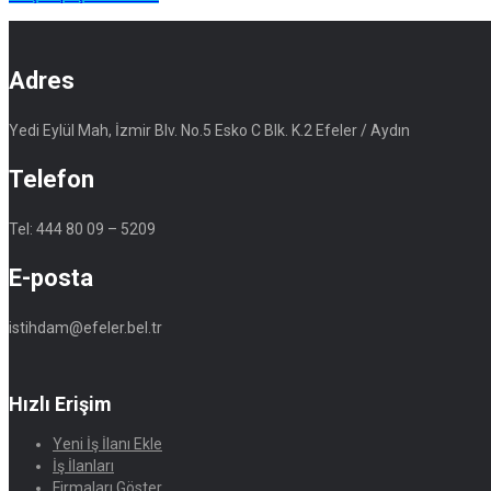
Adres
Yedi Eylül Mah, İzmir Blv. No.5 Esko C Blk. K.2 Efeler / Aydın
Telefon
Tel: 444 80 09 – 5209
E-posta
istihdam@efeler.bel.tr
Hızlı Erişim
Yeni İş İlanı Ekle
İş İlanları
Firmaları Göster