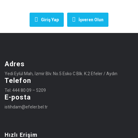
Giriş Yap
İşveren Olun
Adres
Yedi Eylül Mah, İzmir Blv. No.5 Esko C Blk. K.2 Efeler / Aydın
Telefon
Tel: 444 80 09 – 5209
E-posta
istihdam@efeler.bel.tr
Hızlı Erişim