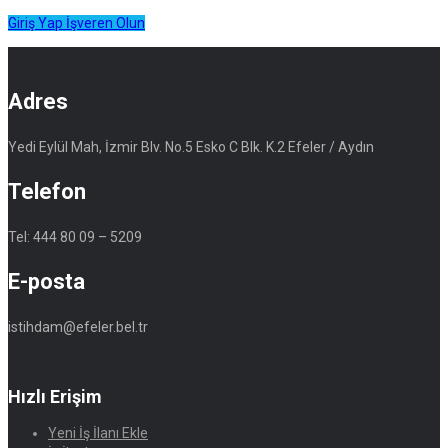
Giriş Yap
İşveren Olun
Adres
Yedi Eylül Mah, İzmir Blv. No.5 Esko C Blk. K.2 Efeler / Aydın
Telefon
Tel: 444 80 09 – 5209
E-posta
istihdam@efeler.bel.tr
Hızlı Erişim
Yeni İş İlanı Ekle