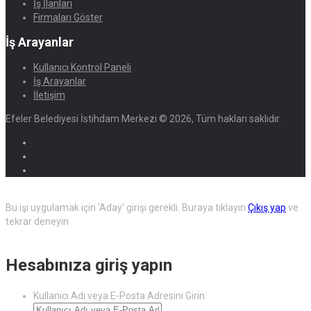
İş İlanları
Firmaları Göster
İş Arayanlar
Kullanıcı Kontrol Paneli
İş Arayanlar
İletişim
Efeler Belediyesi İstihdam Merkezi © 2026, Tüm hakları saklıdır.
Bu işi uygulamak için 'Aday' girişi gerekli.
Buraya tıklayın
Çıkış yap
ve
tekrar deneyin
Hesabınıza giriş yapın
Kullanıcı Adı veya E-Posta Adresini Girin: