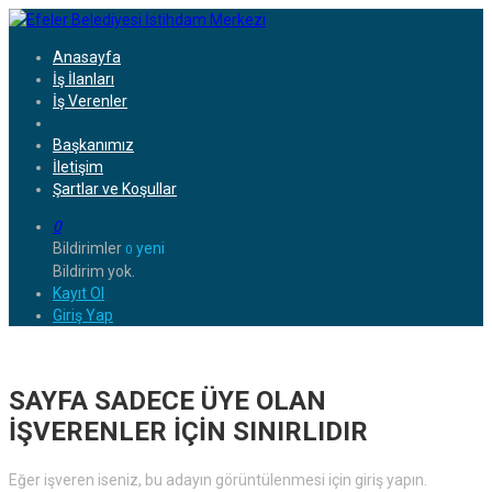
Anasayfa
İş İlanları
İş Verenler
Başkanımız
İletişim
Şartlar ve Koşullar
0
Bildirimler
yeni
0
Bildirim yok.
Kayıt Ol
Giriş Yap
SAYFA SADECE ÜYE OLAN
İŞVERENLER İÇİN SINIRLIDIR
Eğer işveren iseniz, bu adayın görüntülenmesi için giriş yapın.