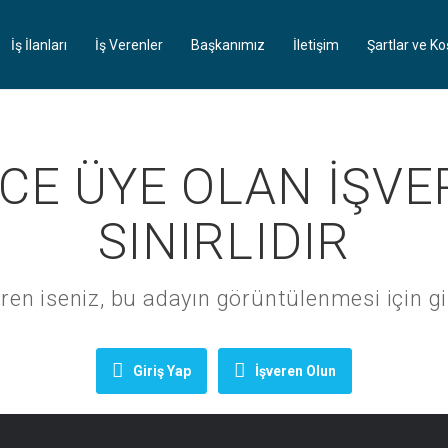
İş İlanları
İş Verenler
Başkanımız
İletişim
Şartlar ve Ko
CE ÜYE OLAN İŞVE
SINIRLIDIR
ren iseniz, bu adayın görüntülenmesi için gi
Giriş Yap
İşveren Olun