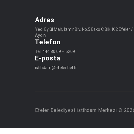
Adres
Yedi Eylül Mah, İzmir Blv. No.5 Esko C Blk. K.2 Efeler /
Aydın
Telefon
Tel: 444 80 09 – 5209
E-posta
istihdam@efeler.bel.tr
Efeler Belediyesi İstihdam Merkezi © 2026,