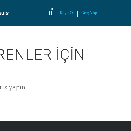
0
Kayıt Ol
Giriş Yap
şullar
RENLER İÇİN
riş yapın.