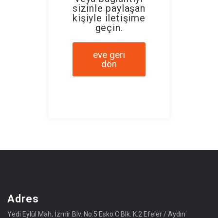
sizinle paylaşan
kişiyle iletişime
geçin.
eve geri
dön
Adres
Yedi Eylül Mah, İzmir Blv. No.5 Esko C Blk. K.2 Efeler / Aydın