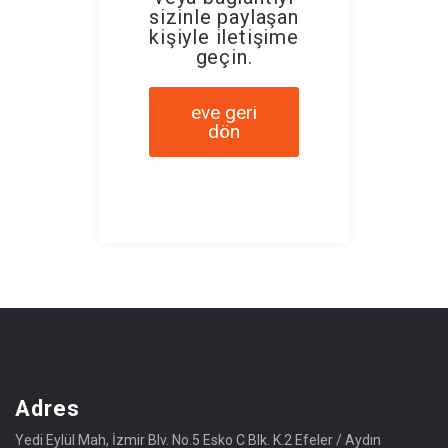
sizinle paylaşan
kişiyle iletişime
geçin.
eve geri
dön
Adres
Yedi Eylül Mah, İzmir Blv. No.5 Esko C Blk. K.2 Efeler / Aydın