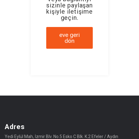
sizinle paylaşan
kişiyle iletişime
geçin.
eve geri
dön
Adres
Yedi Eylül Mah, İzmir Blv. No.5 Esko C Blk. K.2 Efeler / Aydın