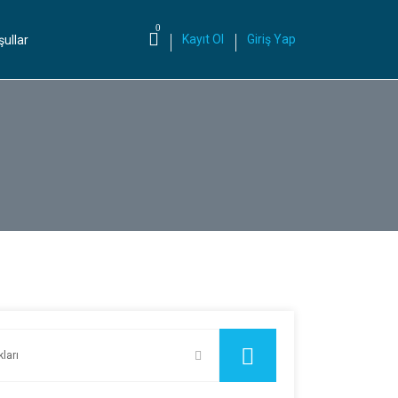
0
Kayıt Ol
Giriş Yap
şullar