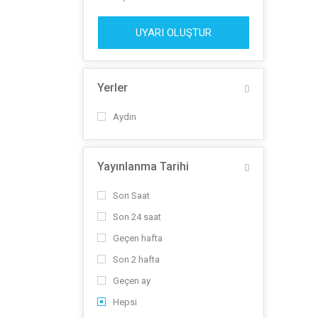
UYARI OLUŞTUR
Yerler
Aydın
Yayınlanma Tarihi
Son Saat
Son 24 saat
Geçen hafta
Son 2 hafta
Geçen ay
Hepsi