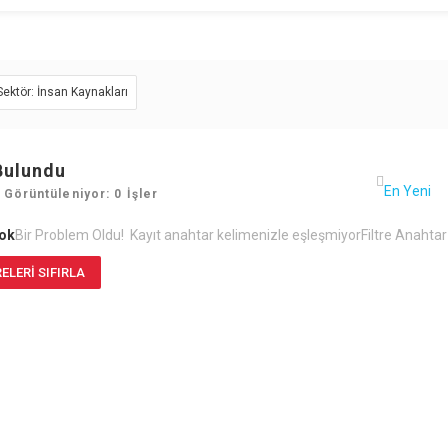
Sektör: İnsan Kaynakları
Bulundu
 Görüntüleniyor: 0 İşler
Yok
Bir Problem Oldu! Kayıt anahtar kelimenizle eşleşmiyor
Filtre Anahta
RELERI SIFIRLA