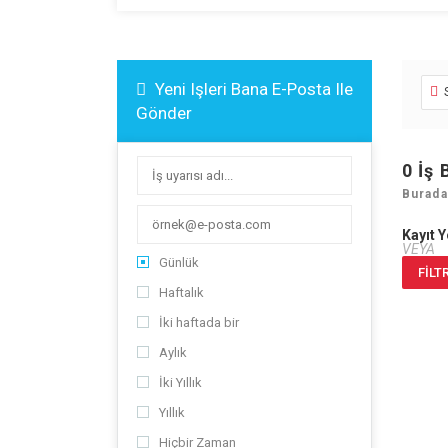
Yeni Işleri Bana E-Posta Ile
Gönder
0
İş 
Burada
Kayıt 
VEYA
Günlük
FILT
Haftalık
İki haftada bir
Aylık
İki Yıllık
Yıllık
Hiçbir Zaman