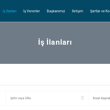
İş İlanları
İş Verenler
Başkanımız
İletişim
Şartlar ve Ko
İş İlanları