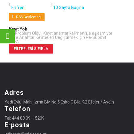
RSS Beslemesi
Kayıt Yok
Bir Problem Oldu! Kayıt anahtar kelimenizle eşleşmiyor
Filtre Anahtar Kelimeleri Değiştirmek için Re-Submit
VEYA
FILTRELERI SIFIRLA
Adres
Yedi Eylül Mah, İzmir Blv. No.5 Esko C Blk. K.2 Efeler / Aydın
Telefon
Tel: 444 80 09 – 5209
E-posta