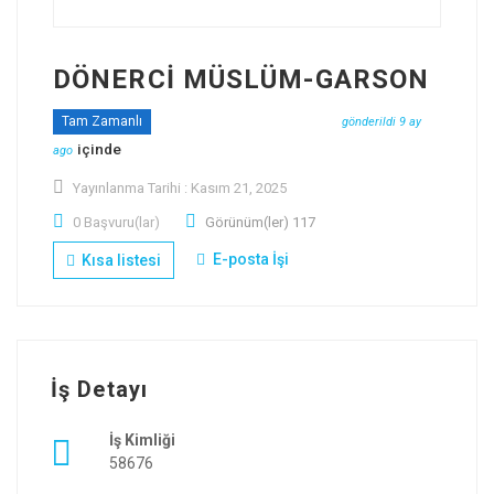
DÖNERCİ MÜSLÜM-GARSON
@DÖNERCİ MÜSLÜM
Tam Zamanlı
gönderildi 9 ay
içinde
Garson
ago
Yayınlanma Tarihi : Kasım 21, 2025
0 Başvuru(lar)
Görünüm(ler) 117
E-posta İşi
Kısa listesi
İş Detayı
İş Kimliği
58676