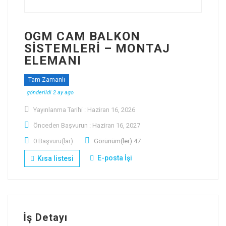
OGM CAM BALKON
SİSTEMLERİ – MONTAJ
ELEMANI
@OGM CAM BALKON SİSTEMLERİ
Tam Zamanlı
gönderildi 2 ay ago
Yayınlanma Tarihi : Haziran 16, 2026
Önceden Başvurun : Haziran 16, 2027
0 Başvuru(lar)
Görünüm(ler) 47
E-posta İşi
Kısa listesi
İş Detayı